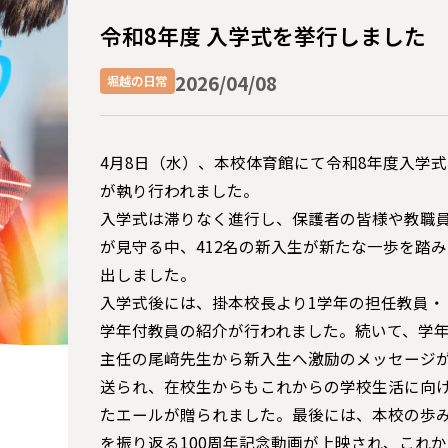
令和8年度 入学式を挙行しました
2026/04/08
堀越の日常
4月8日（水）、本校体育館にて令和8年度入学式
が執り行われました。
入学式は滞りなく進行し、保護者の皆様や教職
が見守る中、412名の新入生が新たな一歩を踏み
出しました。
入学式後には、掛本校長より1学年の担任教員・
学年付教員の紹介が行われました。続いて、学
主任の尾﨑先生から新入生へ激励のメッセージ
送られ、在校生からもこれからの学校生活に向
たエールが贈られました。最後には、本校の歩
を振り返る100周年記念動画が上映され、これか