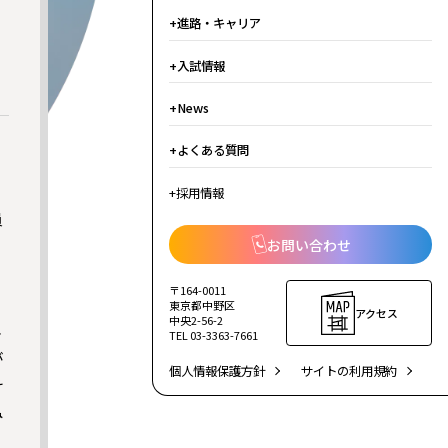
進路・キャリア
入試情報
News
よくある質問
採用情報
員
お問い合わせ
〒164-0011
東京都中野区
アクセス
中央2-56-2
年
TEL 03-3363-7661
が
個人情報保護方針
サイトの利用規約
け
み