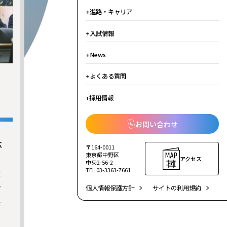
進路・キャリア
入試情報
News
よくある質問
採用情報
お問い合わせ
応
〒164-0011
東京都中野区
アクセス
中央2-56-2
TEL 03-3363-7661
成
ド
個人情報保護方針
サイトの利用規約
歩